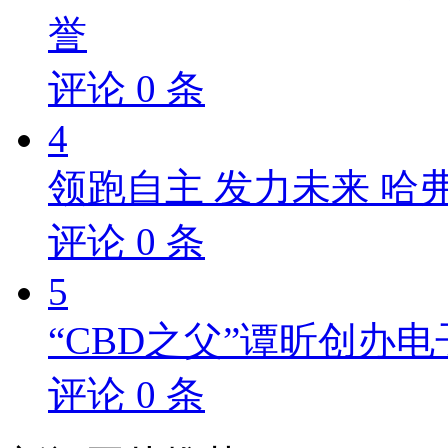
誉
评论
0
条
4
领跑自主 发力未来 哈
评论
0
条
5
“CBD之父”谭昕创办电
评论
0
条