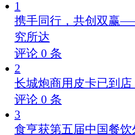
1
携手同行，共创双赢—
究所达
评论
0
条
2
长城炮商用皮卡已到店，
评论
0
条
3
食亨获第五届中国餐饮