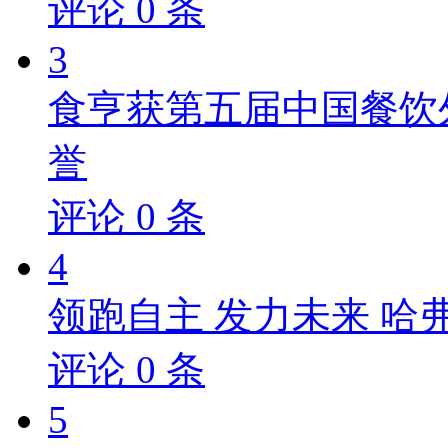
评论
0
条
3
食亨获第五届中国餐饮
誉
评论
0
条
4
领跑自主 发力未来 哈
评论
0
条
5