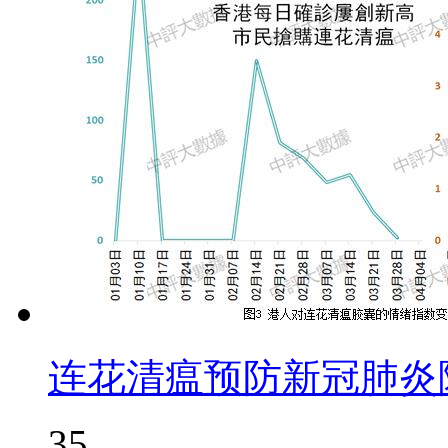
连花清瘟预防新冠肺炎
35,