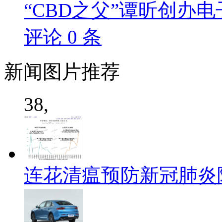
“CBD之父”谭昕创办电
评论
0
条
新闻
图片推荐
38,
连花清瘟预防新冠肺炎