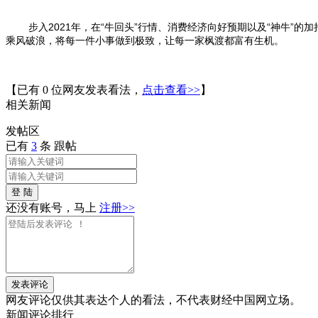
步入
2021
年，在“牛回头”行情、消费经济向好预期以及“神牛”
乘风破浪，将每一件小事做到极致，让每一家枫渡都富有生机。
【已有
0
位网友发表看法，
点击查看>>
】
相关
新闻
发帖
区
已有
3
条 跟帖
登 陆
还没有账号，马上
注册>>
发表评论
网友评论仅供其表达个人的看法，不代表财经中国网立场。
新闻
评论排行