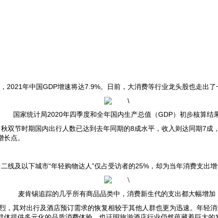
，
2021
年中国
GDP
增速将达
7.9%
。日前，大消费等行业龙头股也走出了
国家统计局
2020
年四季度和全年国内生产总值（
GDP
）初步核算结
中秋双节时期国内出行人数已达到去年同期的
8
成水平，收入则达同期
7
成
增长点。
二线及以下城市“年轻购物达人”仅占受访者的
25%
，却为当年消费支出增
麦肯锡追踪的几乎所有商品品类中，消费新生代的支出都大幅增加
烈，其对出行及酒店预订需求的恢复相较于其他人群也更为迅速。年轻消
群体提供多元化的品质消费体验，也证明旅游酒店行业仍然蕴藏着巨大的