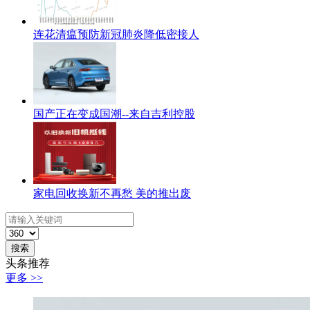
连花清瘟预防新冠肺炎降低密接人
国产正在变成国潮--来自吉利控股
家电回收换新不再愁 美的推出废
搜索
头条推荐
更多 >>