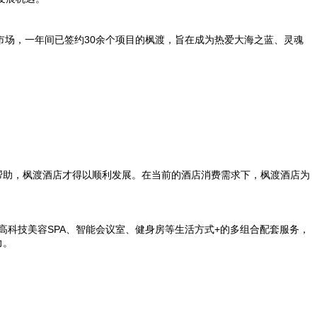
市场，一年间已签约
30
余个项目的枫渡，旨在成为热爱大海之蓝、灵魂
和帮助，枫渡酒店才得以顺利发展。在当前的酒店消费需求下，枫渡酒店为
高科技美容
SPA
、智能会议室、健身房等生活方式
+
的多组合配套服务，
力。