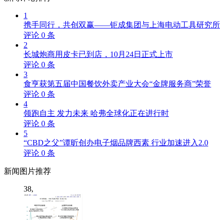
1
携手同行，共创双赢——钜成集团与上海电动工具研究所
评论
0
条
2
长城炮商用皮卡已到店，10月24日正式上市
评论
0
条
3
食亨获第五届中国餐饮外卖产业大会“金牌服务商”荣誉
评论
0
条
4
领跑自主 发力未来 哈弗全球化正在进行时
评论
0
条
5
“CBD之父”谭昕创办电子烟品牌西素 行业加速进入2.0
评论
0
条
新闻
图片推荐
38,