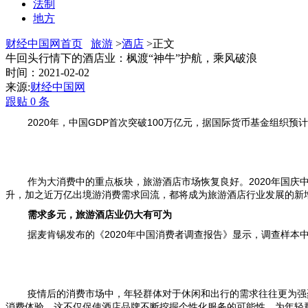
法制
地方
财经中国网首页
旅游
>
酒店
>正文
牛回头行情下的酒店业：枫渡“神牛”护航，乘风破浪
时间：2021-02-02
来源:
财经中国网
跟贴
0
条
2020
年，中国
GDP
首次突破
100
万亿元，据国际货币基金组织预计
作为大消费中的重点板块，旅游酒店市场恢复良好。
2020
年国庆
升，加之近万亿出境游消费需求回流，都将成为旅游酒店行业发展的新
需求多元，旅游酒店业仍大有可为
据麦肯锡发布的《
2020
年中国消费者调查报告》显示，调查样本中
疫情后的消费市场中，年轻群体对于休闲和出行的需求往往更为强
消费体验，这不仅促使酒店品牌不断挖掘个性化服务的可能性，为年轻