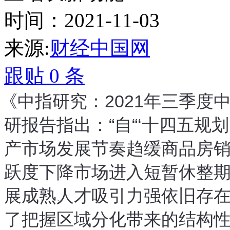
时间：2021-11-03
来源:
财经中国网
跟贴
0
条
《
中指研究
：
2021年三季
研报告指出
：
“
自
“
‘
十四五规划
产市场发展节奏趋缓
商品房
，
跃度下降
市场进入短暂休整
，
展成熟
人才吸引力强
依旧存
、
，
了把握区域分化带来的结构