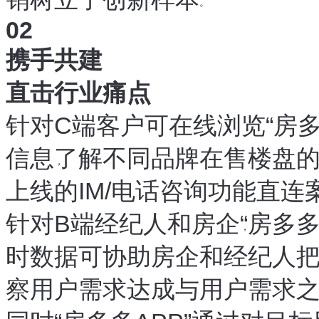
。
02
携手共建
直击行业痛点
针对C端客户
可在线浏览
“
房多
，
信息
了解不同品牌在售楼盘
，
上线的IM/电话咨询功能直连
针对B端经纪人和房企
“
房多多
，
时数据可协助房企和经纪人
察用户需求
达成与用户需求
，