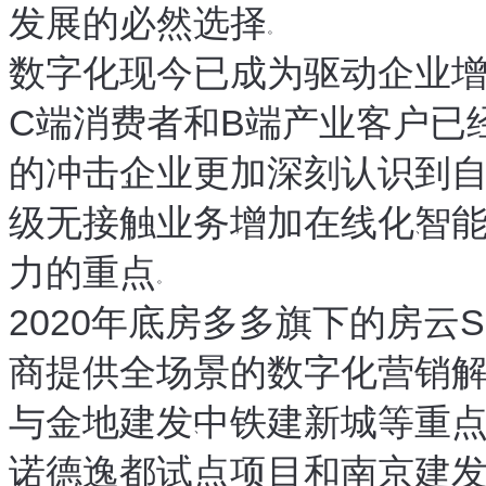
发展的必然选择
。
数字化现今已成为驱动企业
C端消费者和B端产业客户已
的冲击
企业更加深刻认识到
，
级无接触业务
增加在线化
智
，
、
力的重点
。
2020年底
房多多旗下的房云S
，
商提供全场景的数字化营销
与金地
建发
中铁建
新城等重
、
、
、
诺德逸都试点项目和南京建