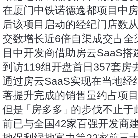
在厦门中铁诺德逸都项目中
房
，
后
该项目启动的经纪门店数从1
，
交数增长近6倍
自渠成交占全
，
目中
开发商借助房云SaaS搭
，
到访119组
开盘首日357套房
，
通过房云SaaS实现在当地
著提升
完成的销售量约占项
，
但是
「
房多多
」
的步伐不止于
前已与全国42家百强开发商
地
保利
绿地
富力等22家前三