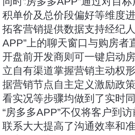
同时
“
房多多APP
”
通过对目标
，
积
单价及总价段偏好等维度
、
拓客营销提供数据支持
经纪
。
APP
”
上的聊天窗口与购房者
开盘前
开发商则可一键启动
，
立自有渠道
掌握营销主动权
，
，
据营销节点自主定义激励政
看实况等步骤
均做到了实时
，
“
房多多APP
”
不仅将客户到访
联系
大大提高了沟通效率和
，