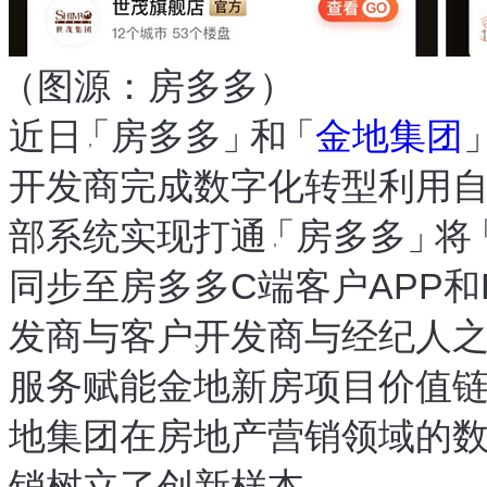
（
图源
：
房多多
）
近日
「
房多多
」
和
「
金地集团
，
开发商完成数字化转型
利用自
。
部系统实现打通
「
房多多
」
将
，
同步至房多多C端客户APP和
发商与客户
开发商与经纪人
、
服务
赋能金地新房项目价值
，
地集团在房地产营销领域的
销树立了创新样本