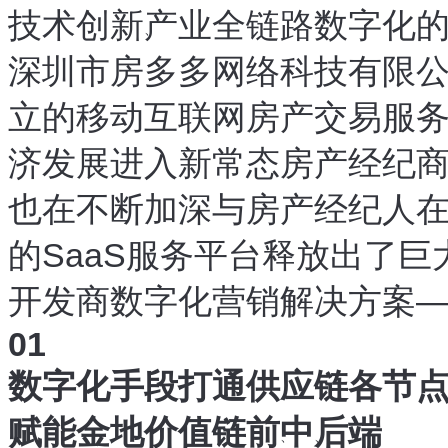
技术创新
产业全链路数字化
、
深圳市
房多多网络科技
有限
立的移动互联网房产交易服
济发展进入新常态
房产经纪
，
也在不断加深与房产经纪人
的SaaS服务平台释放出了巨
开发商数字化营销解决方案
01
数字化手段打通供应链各节
赋能金地价值链前
中
后端
、
、