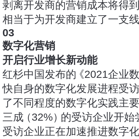
剥离
开发商的营销成本将得
，
相当于为开发商建立了一支
03
数字化营销
开启行业增长新动能
红杉中国发布的
《
2021企
快自身的数字化发展进程
受
。
了不同程度的数字化实践
主
，
三成
（
32%
）
的受访企业开始
受访企业正在加速推进数字