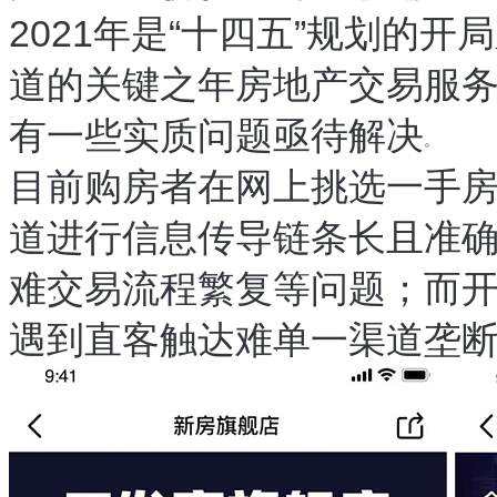
2021年是
“
十四五
”
规划的开局
道的关键之年
房地产交易服
，
有一些实质问题亟待解决
。
目前
购房者在网上挑选一手
，
道进行信息传导
链条长且准
，
难
交易流程繁复等问题
；
而
，
遇到直客触达难
单一渠道垄
、