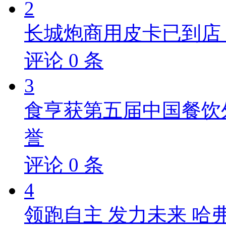
2
长城炮商用皮卡已到店，
评论
0
条
3
食亨获第五届中国餐饮
誉
评论
0
条
4
领跑自主 发力未来 哈