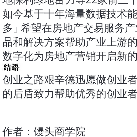
、
、
、
如今
基于十年
海量数据
技术
，
、
多
」
希望在房地产交易服务产
品和解决方案
帮助产业上游
，
数字化为房地产营销开启新
创业之路艰辛
德迅愿做创业
，
的后盾
致力帮助优秀的创业
，
作者：馒头商学院