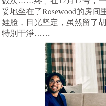
数次……终于在
12
月
17
号，
妥地坐在了
Rosewood
的房间
娃脸，目光坚定，虽然留了
特別干淨……