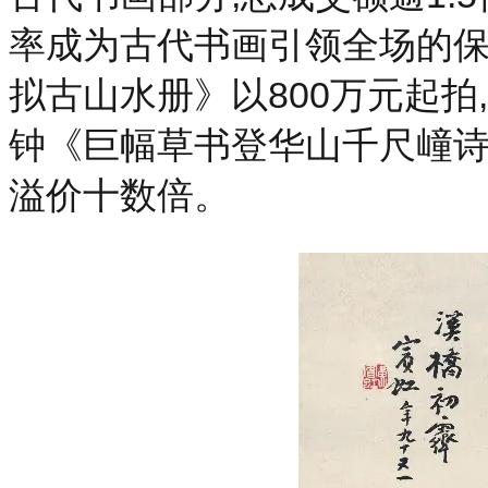
率成为古代书画引领全场的
拟古山水册》以800万元起拍
钟《巨幅草书登华山千尺㠉诗》以
溢价十数倍。