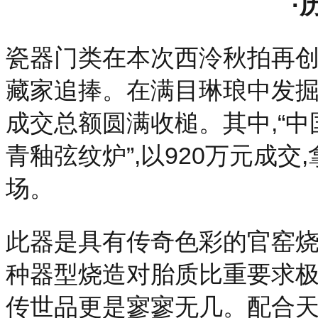
·
瓷器门类在本次西泠秋拍再创
藏家追捧。在满目琳琅中发掘古
成交总额圆满收槌。其中,“中
青釉弦纹炉”,以920万元成
场。
此器是具有传奇色彩的官窑烧
种器型烧造对胎质比重要求极
传世品更是寥寥无几。配合天