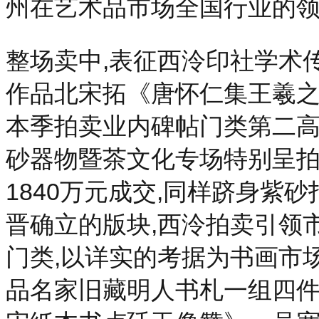
州在艺术品市场全国行业的
整场卖中,表征西泠印社学术
作品北宋拓《唐怀仁集王羲之书
本季拍卖业内碑帖门类第二高
砂器物暨茶文化专场特别呈拍
1840万元成交,同样跻身紫
晋确立的版块,西泠拍卖引领
门类,以详实的考据为书画市
品名家旧藏明人书札一组四件