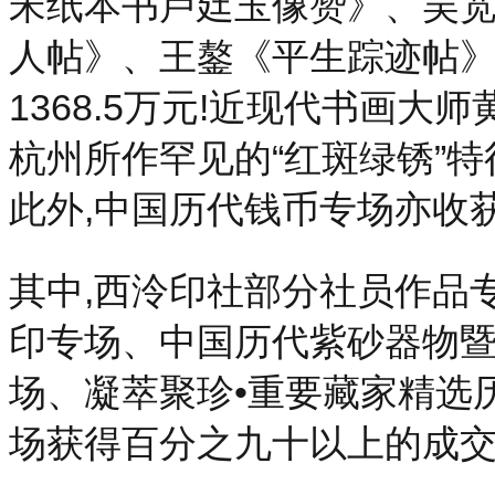
宋纸本书卢廷玉像赞》、吴
人帖》、王鏊《平生踪迹帖》
1368.5万元!近现代书画
杭州所作罕见的“红斑绿锈”特
此外,中国历代钱币专场亦收获
其中,西泠印社部分社员作品
印专场、中国历代紫砂器物暨
场、凝萃聚珍•重要藏家精选
场获得百分之九十以上的成