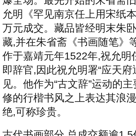
爆全场。最先开始的朱省斋旧
允明《罕见南京任上用宋纸本书
万元成交。藏品皆经明末朱
藏,并在朱省斋《书画随笔》
作于嘉靖元年1522年,祝允
即辞官,因此祝允明署“应天府
见。他作为“古文辞”运动的
修的行楷书风之上表达其浪漫
绝,可称珍贵。
古代书画部分,总成交额逾1.