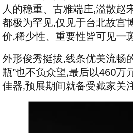
人的稳重、古雅端庄,溢散赵
都极为罕见,仅见于台北故宫
价,稀少性、重要性皆可见一
外形俊秀挺拔,线条优美流畅
瓶”也不负众望,最后以460
佳器,预展期间就备受藏家关