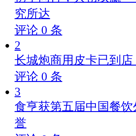
究所达
评论
0
条
2
长城炮商用皮卡已到店，
评论
0
条
3
食亨获第五届中国餐饮
誉