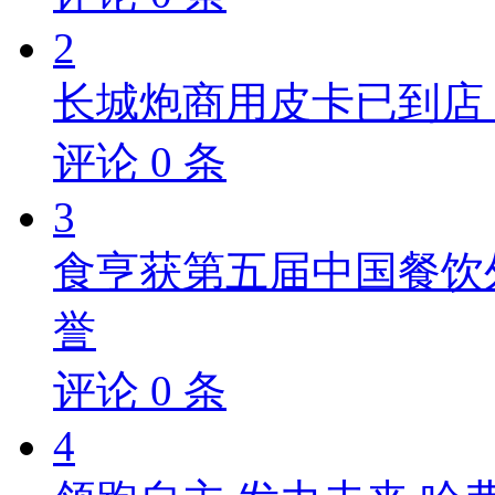
2
长城炮商用皮卡已到店，
评论
0
条
3
食亨获第五届中国餐饮
誉
评论
0
条
4