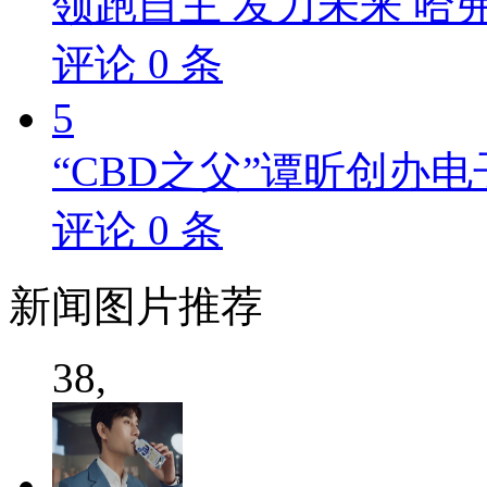
领跑自主 发力未来 哈
评论
0
条
5
“CBD之父”谭昕创办电
评论
0
条
新闻
图片推荐
38,