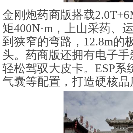
金刚炮药商版搭载
2.0T+
矩
400N
·
m
，上山采药、
到狭窄的弯路，
12.8m
的
头。药商版还拥有电子手
轻松驾驭大皮卡。
ESP
系
气囊等配置，打造硬核品