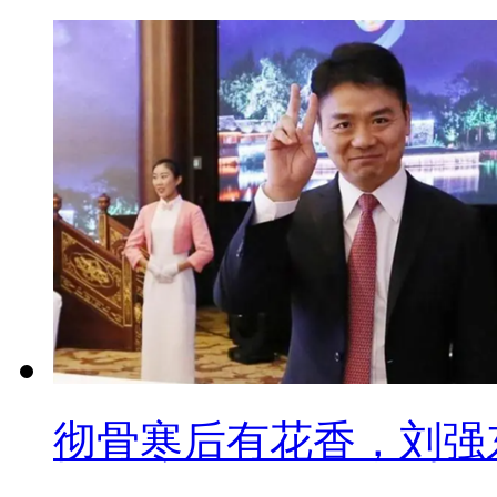
彻骨寒后有花香，刘强