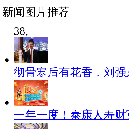
新闻
图片推荐
38,
彻骨寒后有花香，刘强
一年一度！泰康人寿财