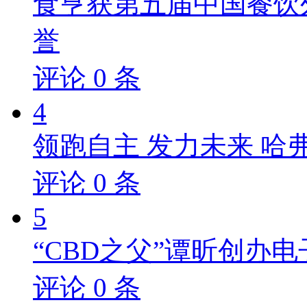
食亨获第五届中国餐饮
誉
评论
0
条
4
领跑自主 发力未来 哈
评论
0
条
5
“CBD之父”谭昕创办电
评论
0
条