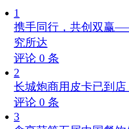
1
携手同行，共创双赢—
究所达
评论
0
条
2
长城炮商用皮卡已到店，
评论
0
条
3