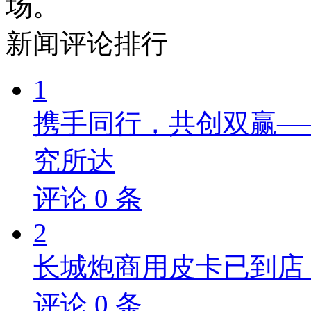
场。
新闻
评论排行
1
携手同行，共创双赢—
究所达
评论
0
条
2
长城炮商用皮卡已到店，
评论
0
条