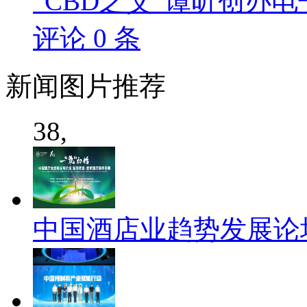
“CBD之父”谭昕创办电
评论
0
条
新闻
图片推荐
38,
中国酒店业趋势发展论