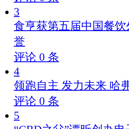
3
食亨获第五届中国餐饮
誉
评论
0
条
4
领跑自主 发力未来 哈
评论
0
条
5