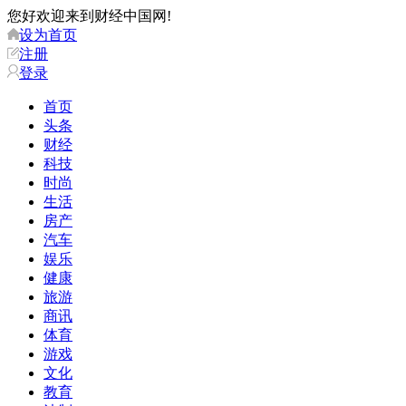
您好欢迎来到财经中国网!
设为首页
注册
登录
首页
头条
财经
科技
时尚
生活
房产
汽车
娱乐
健康
旅游
商讯
体育
游戏
文化
教育