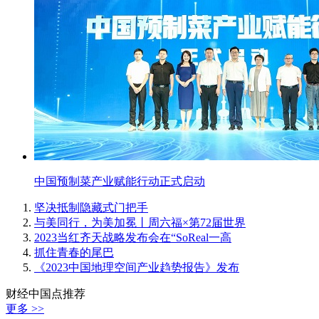
中国预制菜产业赋能行动正式启动
坚决抵制隐藏式门把手
与美同行，为美加冕丨周六福×第72届世界
2023当红齐天战略发布会在“SoReal一高
抓住青春的尾巴
《2023中国地理空间产业趋势报告》发布
财经中国点推荐
更多 >>