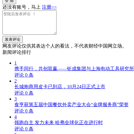
登 陆
还没有账号，马上
注册>>
发表评论
网友评论仅供其表达个人的看法，不代表财经中国网立场。
新闻
评论排行
1
携手同行，共创双赢——钜成集团与上海电动工具研究所
评论
0
条
2
长城炮商用皮卡已到店，10月24日正式上市
评论
0
条
3
食亨获第五届中国餐饮外卖产业大会“金牌服务商”荣誉
评论
0
条
4
领跑自主 发力未来 哈弗全球化正在进行时
评论
0
条