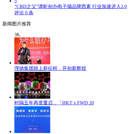
5
“CBD之父”谭昕创办电子烟品牌西素 行业加速进入2.0
评论
0
条
新闻
图片推荐
38,
理德集团踏上新征程，开创新辉煌
时隔五年再度重启，「HKT x FWD 20