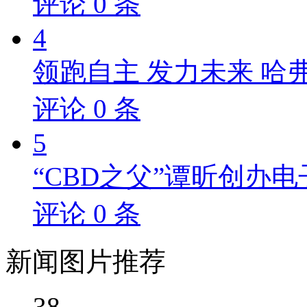
评论
0
条
4
领跑自主 发力未来 哈
评论
0
条
5
“CBD之父”谭昕创办电
评论
0
条
新闻
图片推荐
38,