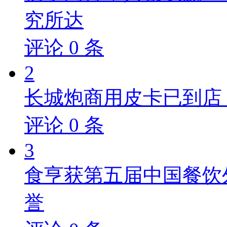
究所达
评论
0
条
2
长城炮商用皮卡已到店，
评论
0
条
3
食亨获第五届中国餐饮
誉