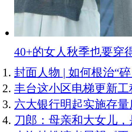
40+的女人秋季也要穿
封面人物 | 如何根治“
丰台这小区电梯更新工
六大银行明起实施存量
刀郎：母亲和大女儿，