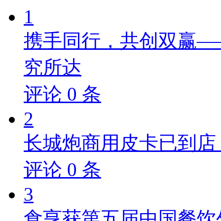
1
携手同行，共创双赢—
究所达
评论
0
条
2
长城炮商用皮卡已到店，
评论
0
条
3
食亨获第五届中国餐饮