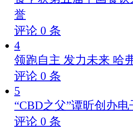
誉
评论
0
条
4
领跑自主 发力未来 哈
评论
0
条
5
“CBD之父”谭昕创办电
评论
0
条