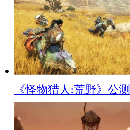
《怪物猎人:荒野》公测