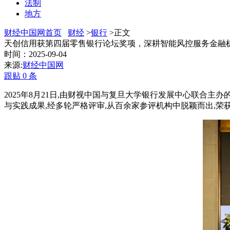
法制
地方
财经中国网首页
财经
>
银行
>正文
天创信用获第四届零售银行论坛奖项，深耕智能风控服务金融
时间：2025-09-04
来源:
财经中国网
跟贴
0
条
2025
年
8
月
21
日
,
由财视中国与复旦大学银行发展中心联合主办的
与实践成果
,
经多轮严格评审
,
从百余家参评机构中脱颖而出
,
荣