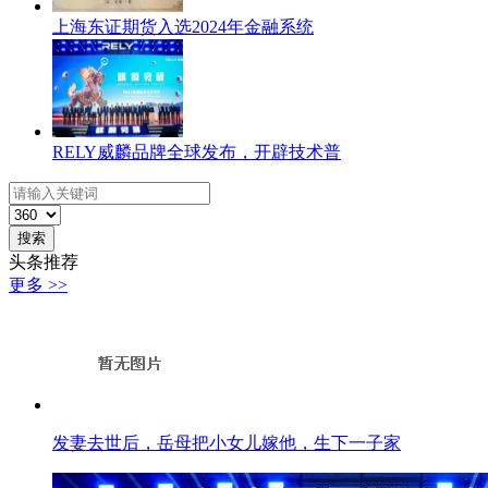
上海东证期货入选2024年金融系统
RELY威麟品牌全球发布，开辟技术普
搜索
头条推荐
更多 >>
发妻去世后，岳母把小女儿嫁他，生下一子家