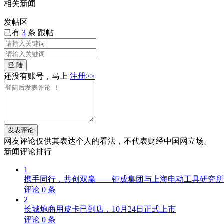
相关
新闻
发帖
区
已有
3
条 跟帖
登 陆
还没有账号，马上
注册>>
发表评论
网友评论仅供其表达个人的看法，不代表财经中国网立场。
新闻
评论排行
1
携手同行，共创双赢——钜成集团与上海电动工具研究所
评论
0
条
2
长城炮商用皮卡已到店，10月24日正式上市
评论
0
条