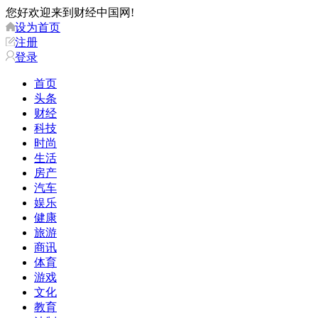
您好欢迎来到财经中国网!
设为首页
注册
登录
首页
头条
财经
科技
时尚
生活
房产
汽车
娱乐
健康
旅游
商讯
体育
游戏
文化
教育