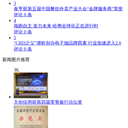
3
食亨获第五届中国餐饮外卖产业大会“金牌服务商”荣誉
评论
0
条
4
领跑自主 发力未来 哈弗全球化正在进行时
评论
0
条
5
“CBD之父”谭昕创办电子烟品牌西素 行业加速进入2.0
评论
0
条
新闻
图片推荐
38,
天创信用获第四届零售银行论坛奖