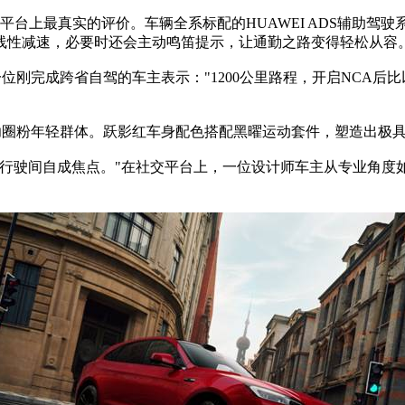
在社交平台上最真实的评价。车辆全系标配的HUAWEI ADS辅助
线性减速，必要时还会主动鸣笛提示，让通勤之路变得轻松从容
。一位刚完成跨省自驾的车主表示："1200公里路程，开启NC
言成功圈粉年轻群体。跃影红车身配色搭配黑曜运动套件，塑造出极
轮毂，行驶间自成焦点。"在社交平台上，一位设计师车主从专业角