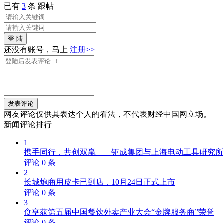
已有
3
条 跟帖
登 陆
还没有账号，马上
注册>>
发表评论
网友评论仅供其表达个人的看法，不代表财经中国网立场。
新闻
评论排行
1
携手同行，共创双赢——钜成集团与上海电动工具研究所
评论
0
条
2
长城炮商用皮卡已到店，10月24日正式上市
评论
0
条
3
食亨获第五届中国餐饮外卖产业大会“金牌服务商”荣誉
评论
0
条