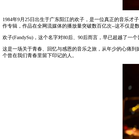
1984
年
9
月
25
日出生于广东阳江的欢子，是一位真正的音乐才子
作专辑，作品在全网流媒体的播放量突破数百亿次
--
这不仅是
欢子
(FandySu)
，这个名字对
80
后、
90
后而言，早已超越了一个
这是一场关于青春、回忆与感恩的音乐之旅，从年少的心痛到
个曾在我们青春里留下印记的人。