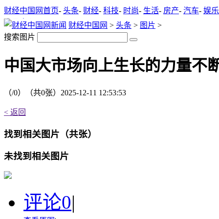
财经中国网首页
-
头条
-
财经
-
科技
-
时尚
-
生活
-
房产
-
汽车
-
娱乐
会员中心
财经中国网
>
头条
>
图片
>
搜索图片
中国大市场向上生长的力量不
（
/0）
（共
0
张）
2025-12-11 12:53:53
< 返回
找到
相关图片
（共
张）
未找到
相关图片
评论
0
|