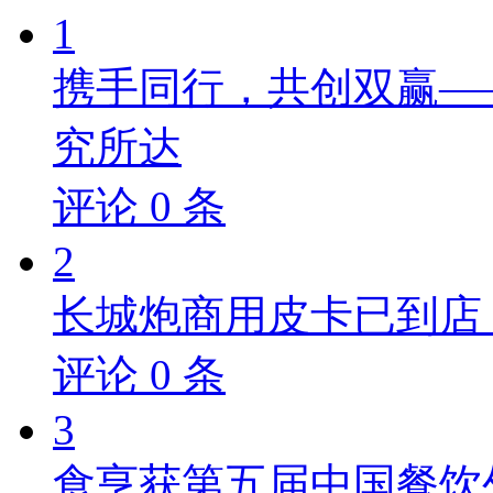
1
携手同行，共创双赢—
究所达
评论
0
条
2
长城炮商用皮卡已到店，
评论
0
条
3
食亨获第五届中国餐饮