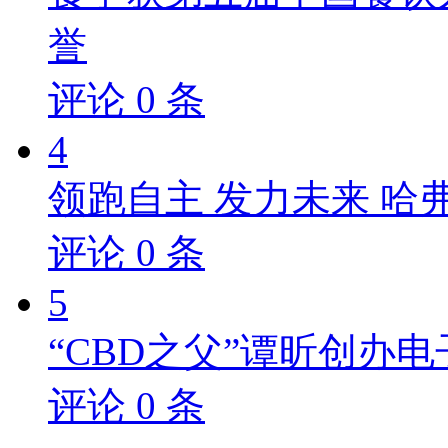
誉
评论
0
条
4
领跑自主 发力未来 哈
评论
0
条
5
“CBD之父”谭昕创办电
评论
0
条