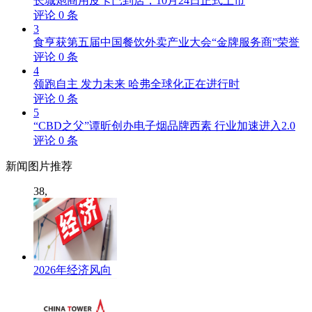
长城炮商用皮卡已到店，10月24日正式上市
评论
0
条
3
食亨获第五届中国餐饮外卖产业大会“金牌服务商”荣誉
评论
0
条
4
领跑自主 发力未来 哈弗全球化正在进行时
评论
0
条
5
“CBD之父”谭昕创办电子烟品牌西素 行业加速进入2.0
评论
0
条
新闻
图片推荐
38,
2026年经济风向