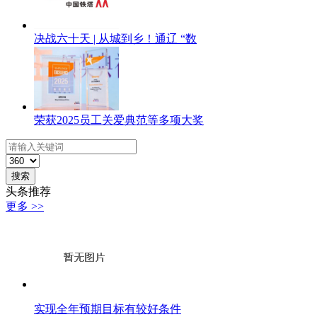
决战六十天 | 从城到乡！通辽 “数
荣获2025员工关爱典范等多项大奖
搜索
头条推荐
更多 >>
实现全年预期目标有较好条件