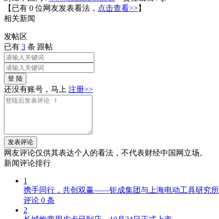
【已有
0
位网友发表看法，
点击查看>>
】
相关
新闻
发帖
区
已有
3
条 跟帖
登 陆
还没有账号，马上
注册>>
发表评论
网友评论仅供其表达个人的看法，不代表财经中国网立场。
新闻
评论排行
1
携手同行，共创双赢——钜成集团与上海电动工具研究所
评论
0
条
2