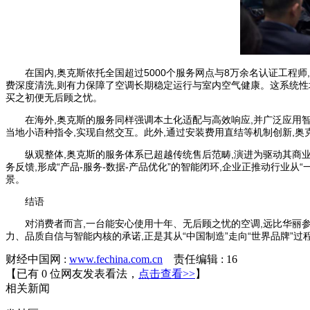
在国内,奥克斯依托全国超过5000个服务网点与8万余名认证工程
费深度清洗,则有力保障了空调长期稳定运行与室内空气健康。这系统性地
买之初便无后顾之忧。
在海外,奥克斯的服务同样强调本土化适配与高效响应,并广泛应用智
当地小语种指令,实现自然交互。此外,通过安装费用直结等机制创新,
纵观整体,奥克斯的服务体系已超越传统售后范畴,演进为驱动其商业
务反馈,形成“产品-服务-数据-产品优化”的智能闭环,企业正推动行业
景。
结语
对消费者而言,一台能安心使用十年、无后顾之忧的空调,远比华丽
力、品质自信与智能内核的承诺,正是其从“中国制造”走向“世界品牌”
财经中国网 :
www.fechina.com.cn
责任编辑 : 16
【已有
0
位网友发表看法，
点击查看>>
】
相关
新闻