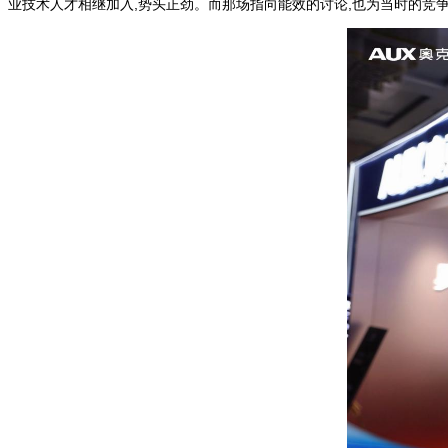
业技术人才相继加入,势头正劲。而那场指向能效的讨论,也为当时的竞