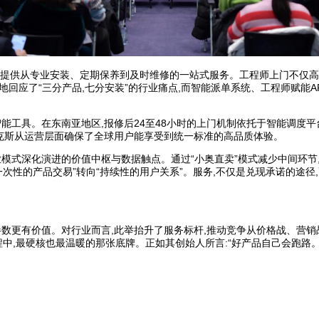
师,提供从专业安装、定期保养到及时维修的一站式服务。工程师上门不仅高
回应了“三分产品,七分安装”的行业痛点,而智能派单系统、工程师赋能A
能工具。在东南亚地区,报修后24至48小时的上门机制依托于智能调度平
奥克斯从运营层面确保了全球用户能享受到统一标准的高品质体验。
模式深化演进的价值中枢与数据触点。通过“小奥直卖”模式减少中间环节,
从“一次性的产品交易”转向“持续性的用户关系”。服务,不仅是兑现承诺的
参数更有价值。对行业而言,此举抬升了服务标杆,推动竞争从价格战、营
过程中,最硬核也最温暖的那张底牌。正如其创始人所言:“好产品自己会跑路