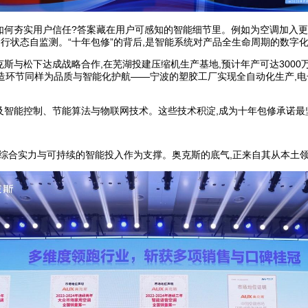
如何夯实用户信任?答案藏在用户可感知的智能细节里。例如为空调加入更简
运行状态自监测。“十年包修”的背后,是智能系统对产品全生命周期的数字
克斯与松下达成战略合作,在芜湖投建压缩机生产基地,预计年产可达3000
制造环节同样为品质与智能化护航——宁波的塑胶工厂实现全自动化生产,电
量涉及智能控制、节能算法与物联网技术。这些技术积淀,成为十年包修承诺最
企业综合实力与可持续的智能投入作为支撑。奥克斯的底气,正来自其从本土