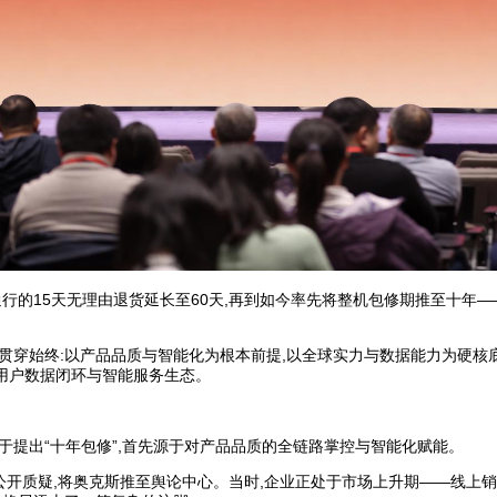
行的15天无理由退货延长至60天,再到如今率先将整机包修期推至十年
略贯穿始终:以产品品质与智能化为根本前提,以全球实力与数据能力为硬核
的用户数据闭环与智能服务生态。
于提出“十年包修”,首先源于对产品品质的全链路掌控与智能化赋能。
的公开质疑,将奥克斯推至舆论中心。当时,企业正处于市场上升期——线上