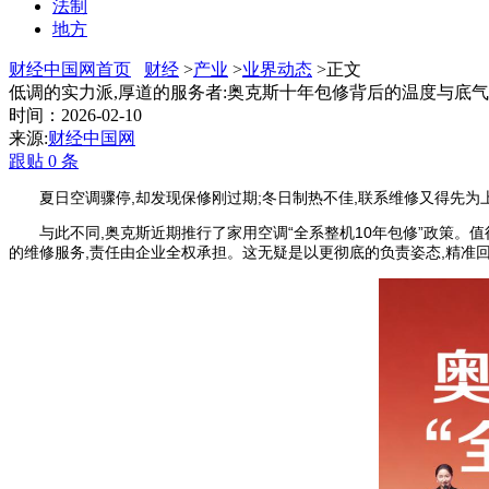
法制
地方
财经中国网首页
财经
>
产业
>
业界动态
>正文
低调的实力派,厚道的服务者:奥克斯十年包修背后的温度与底气
时间：2026-02-10
来源:
财经中国网
跟贴
0
条
夏日
空调骤停,却发现保修刚过期;冬日制热不佳,联系维修又得先为
与此不同,奥克斯近期推行了家用空调“全系整机10年包修”政策。值得
的维修服务,责任由企业全权承担。这无疑是以更彻底的负责姿态,精准