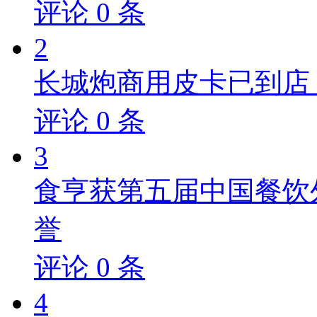
评论
0
条
2
长城炮商用皮卡已到店，
评论
0
条
3
食亨获第五届中国餐饮
誉
评论
0
条
4