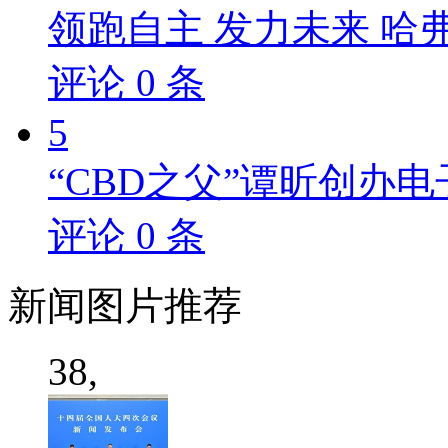
领跑自主 发力未来 哈
评论
0
条
5
“CBD之父”谭昕创办电
评论
0
条
新闻
图片推荐
38,