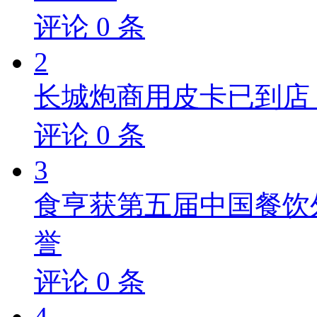
评论
0
条
2
长城炮商用皮卡已到店，
评论
0
条
3
食亨获第五届中国餐饮
誉
评论
0
条
4