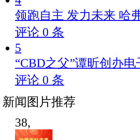
领跑自主 发力未来 哈
评论
0
条
5
“CBD之父”谭昕创办电
评论
0
条
新闻
图片推荐
38,