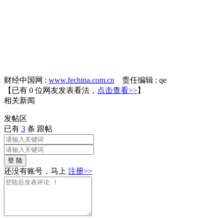
财经中国网 :
www.fechina.com.cn
责任编辑 : qe
【已有
0
位网友发表看法，
点击查看>>
】
相关
新闻
发帖
区
已有
3
条 跟帖
登 陆
还没有账号，马上
注册>>