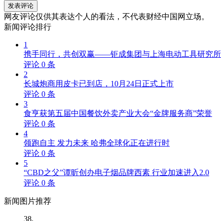
发表评论
网友评论仅供其表达个人的看法，不代表财经中国网立场。
新闻
评论排行
1
携手同行，共创双赢——钜成集团与上海电动工具研究所
评论
0
条
2
长城炮商用皮卡已到店，10月24日正式上市
评论
0
条
3
食亨获第五届中国餐饮外卖产业大会“金牌服务商”荣誉
评论
0
条
4
领跑自主 发力未来 哈弗全球化正在进行时
评论
0
条
5
“CBD之父”谭昕创办电子烟品牌西素 行业加速进入2.0
评论
0
条
新闻
图片推荐
38,