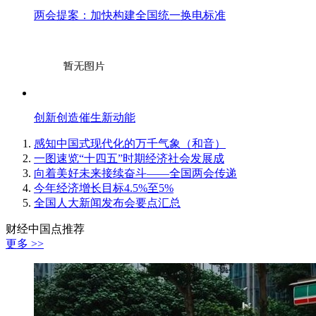
两会提案：加快构建全国统一换电标准
创新创造催生新动能
感知中国式现代化的万千气象（和音）
一图速览“十四五”时期经济社会发展成
向着美好未来接续奋斗——全国两会传递
今年经济增长目标4.5%至5%
全国人大新闻发布会要点汇总
财经中国点推荐
更多 >>