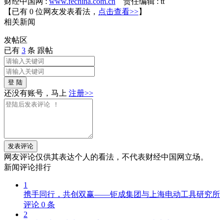
财经中国网 :
www.fechina.com.cn
责任编辑 : tt
【已有
0
位网友发表看法，
点击查看>>
】
相关
新闻
发帖
区
已有
3
条 跟帖
登 陆
还没有账号，马上
注册>>
发表评论
网友评论仅供其表达个人的看法，不代表财经中国网立场。
新闻
评论排行
1
携手同行，共创双赢——钜成集团与上海电动工具研究所
评论
0
条
2