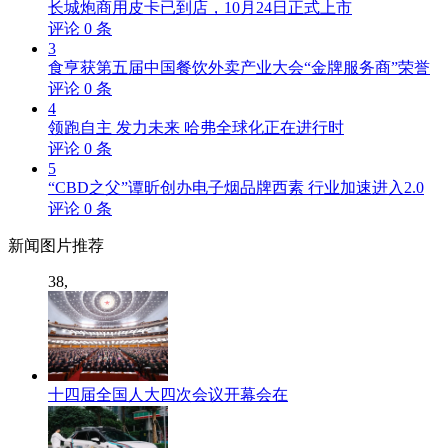
长城炮商用皮卡已到店，10月24日正式上市
评论
0
条
3
食亨获第五届中国餐饮外卖产业大会“金牌服务商”荣誉
评论
0
条
4
领跑自主 发力未来 哈弗全球化正在进行时
评论
0
条
5
“CBD之父”谭昕创办电子烟品牌西素 行业加速进入2.0
评论
0
条
新闻
图片推荐
38,
十四届全国人大四次会议开幕会在