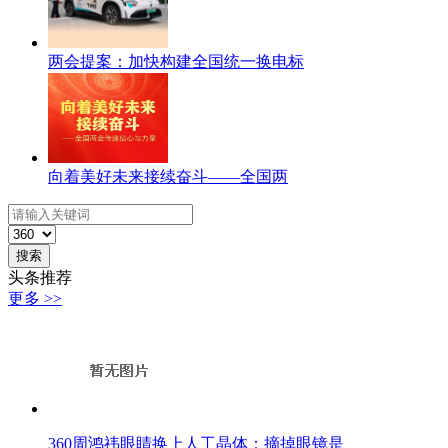
两会提案：加快构建全国统一换电标
向着美好未来接续奋斗——全国两
搜索
头条推荐
更多 >>
360周鸿祎眼睛换上人工晶体：摘掉眼镜是