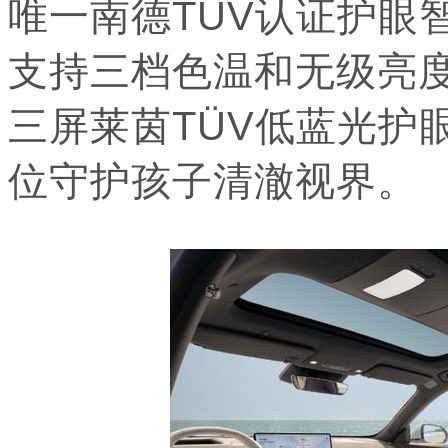
唯一南德TÜV认证护眼
支持三档色温和无级亮
三屏莱茵TÜV低蓝光护
位守护孩子清澈视界。