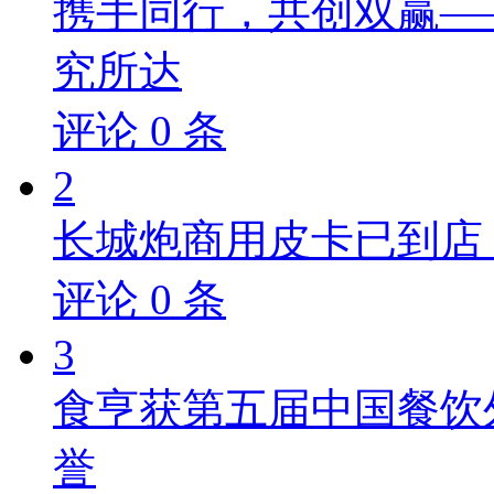
携手同行，共创双赢—
究所达
评论
0
条
2
长城炮商用皮卡已到店，
评论
0
条
3
食亨获第五届中国餐饮
誉