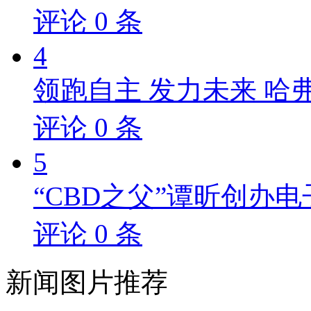
评论
0
条
4
领跑自主 发力未来 哈
评论
0
条
5
“CBD之父”谭昕创办电
评论
0
条
新闻
图片推荐