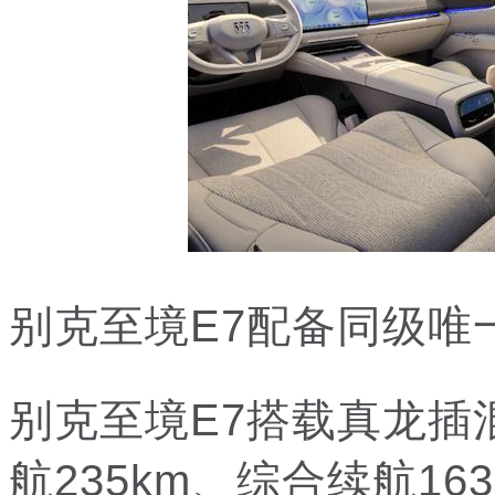
别克至境E7配备同级唯
别克至境E7搭载真龙插混
航235km、综合续航1