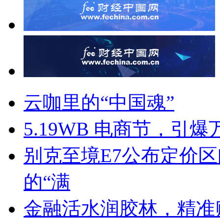
云咖里的“中国魂”
5.19WB 电商节，引
别克至境E7公布定价
的“满
金融活水润胶林，精准