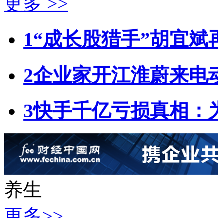
更多 >>
1
“成长股猎手”胡宜斌
2
企业家开江淮蔚来电
3
快手千亿亏损真相：
养生
更多>>