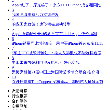
2
Apple红了、库克笑了！京东11.11 iPhone成交额同比
3
我国县域消费活力持续迸发
4
响应国家政策！达飞积极启动转型
5
Apple原装配件全场5-8折 京东11.11Apple低价福利
6
iPhone销量同比增长8倍！用户买iPhone首选京东11.11
7
“车主ETC被银行抢注”：拉人头凑数也不能这样造假
8
丰田带来氢燃料电池发电机 可净化空气
9
聚橙亮相第21届中国上海国际艺术节交易会 推介项
10
乔丹质燥携Tim Coppens发布新品，潮酷艺人抢鲜示范
友情链接
行业推荐
合作媒体
实用网址