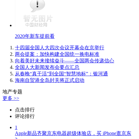
2020年新车提前看
十四届全国人大四次会议开幕会在京举行
两会提案：加快构建全国统一换电标准
向着美好未来接续奋斗——全国两会传递信心
全国人大新闻发布会要点汇总
从春晚“真干活”到全国“智慧地标”：银河通
海南自贸港全岛封关将正式启动
地产专题
更多 >>
点击
排行
评论
排行
1
Apple新品齐聚京东电器超级体验店，买 iPhone逛京东