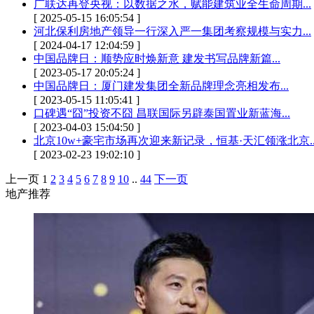
广联达再登央视：以数据之水，赋能建筑业全生命周期...
[ 2025-05-15 16:05:54 ]
河北保利房地产领导一行深入严一集团考察规模与实力...
[ 2024-04-17 12:04:59 ]
中国品牌日：顺势应时焕新意 建发书写品牌新篇...
[ 2023-05-17 20:05:24 ]
中国品牌日：厦门建发集团全新品牌理念亮相发布...
[ 2023-05-15 11:05:41 ]
口碑遇“囧”投资不囧 昌联国际另辟泰国置业新蓝海...
[ 2023-04-03 15:04:50 ]
北京10w+豪宅市场再次迎来新记录，恒基·天汇领涨北京..
[ 2023-02-23 19:02:10 ]
上一页
1
2
3
4
5
6
7
8
9
10
..
44
下一页
地产推荐