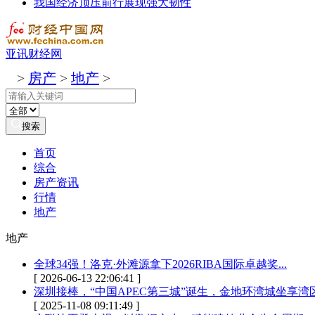
我国经济顶压前行展现强大韧性
亚讯财经网
>
房产
>
地产
>
搜索
首页
综合
房产资讯
行情
地产
地产
全球34强！洛克·外滩源拿下2026RIBA国际卓越奖...
[ 2026-06-13 22:06:41 ]
深圳接棒，“中国APEC第三城”诞生，金地环湾城坐享湾区
[ 2025-11-08 09:11:49 ]