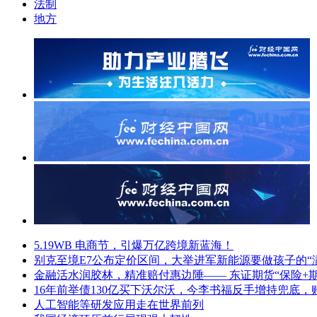
法制
地方
5.19WB 电商节，引爆万亿跨境新蓝海！
别克至境E7公布定价区间，大举进军新能源要做孩子的“
金融活水润胶林，精准赔付惠边陲—— 东证期货“保险+
16年前举债130亿买下沃尔沃，今李书福反手增持兜底，
人工智能等研发应用走在世界前列