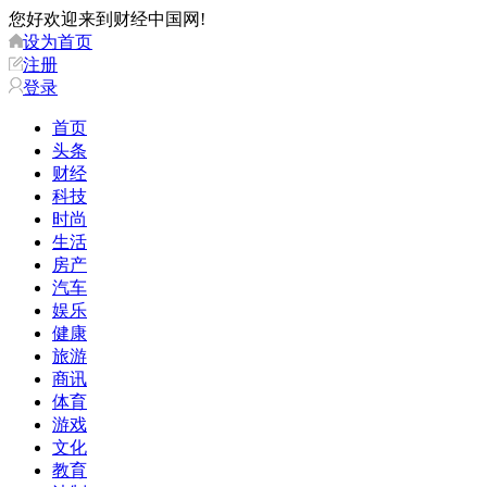
您好欢迎来到财经中国网!
设为首页
注册
登录
首页
头条
财经
科技
时尚
生活
房产
汽车
娱乐
健康
旅游
商讯
体育
游戏
文化
教育