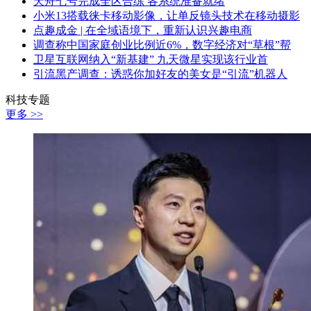
天舟七号完成全区合练 各系统准备就绪
小米13搭载徕卡移动影像，让单反镜头技术在移动摄影
点趣成金 | 在全域语境下，重新认识兴趣电商
调查称中国家庭创业比例近6%，数字经济对“草根”帮
卫星互联网纳入“新基建” 九天微星实现该行业首
引流黑产调查：诱惑你加好友的美女是“引流”机器人
科技专题
更多 >>