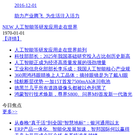
2016-12-01
助力产业腾飞 为生活注入活力
NEW
人工智能等研发应用走在世界
1970-01-01
【详情】
人工智能等研发应用走在世界前列
科技部部长：2025年我国基础研究投入占比创历史新高
人工智能正成为经济高质量发展的强劲增量
工业和信息化部部长李乐成：我国人工智能核心产业规
360周鸿祎眼睛换上人工晶体：摘掉眼镜是为了戴AI眼
续航断层优势 一加15T首发7500mAh冰川电池
德黑兰几乎所有道路摄像头都被以色列黑了
鸿蒙智行技术焕新，尊界S800、问界M9首发新一代激光
今日焦点
更多>>
从春晚“真干活”到全国“智慧地标”：银河通用以太
ERP产品一体化、智能化发展加速，智邦国际何以赢得