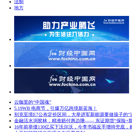
法制
地方
云咖里的“中国魂”
5.19WB 电商节，引爆万亿跨境新蓝海！
别克至境E7公布定价区间，大举进军新能源要做孩子的“
金融活水润胶林，精准赔付惠边陲—— 东证期货“保险+
16年前举债130亿买下沃尔沃，今李书福反手增持兜底，