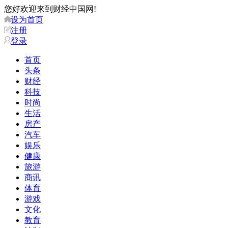
您好欢迎来到财经中国网!
设为首页
注册
登录
首页
头条
财经
科技
时尚
生活
房产
汽车
娱乐
健康
旅游
商讯
体育
游戏
文化
教育